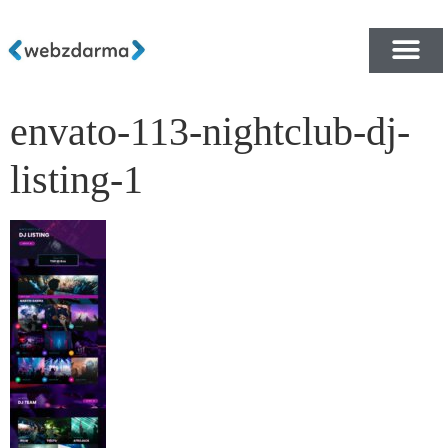
envato-113-nightclub-dj-
PŘEHLED ŠABLON ZDA
E-SHOP RYCHLE A ZDA
listing-1