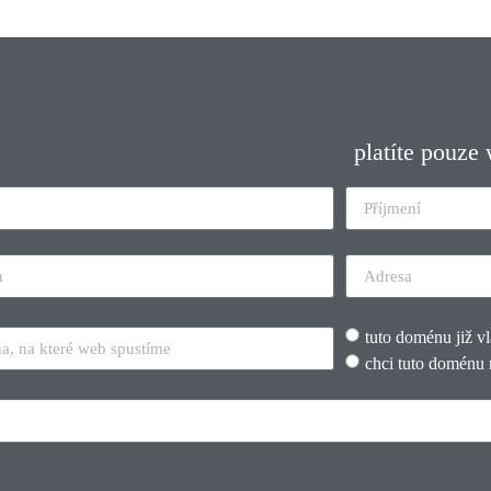
platíte pouze
tuto doménu již v
chci tuto doménu 