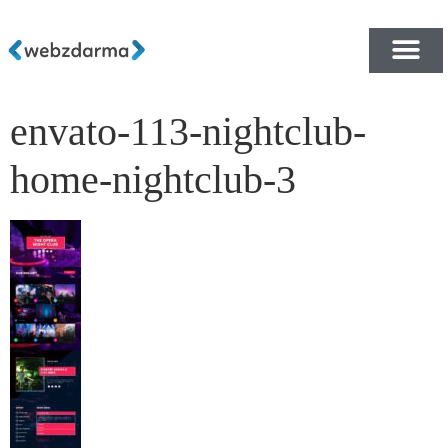
envato-113-nightclub-
PŘEHLED ŠABLON ZDA
E-SHOP RYCHLE A ZDA
home-nightclub-3