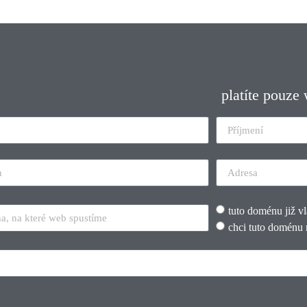
platíte pouze
tuto doménu již v
chci tuto doménu 