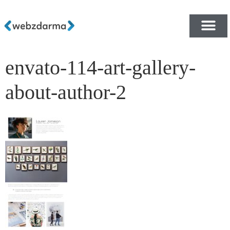
envato-114-art-gallery-
PŘEHLED ŠABLON ZDA
E-SHOP RYCHLE A ZDA
about-author-2