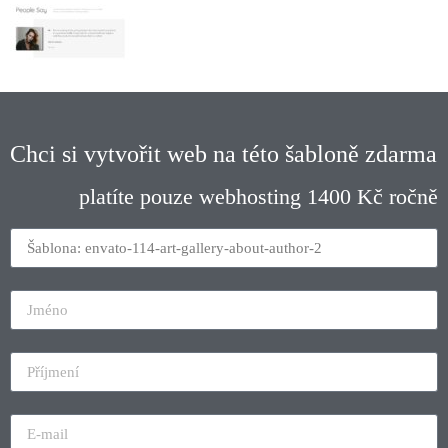
Chci si vytvořit web na této šabloně zdarma
platíte pouze webhosting 1400 Kč ročně