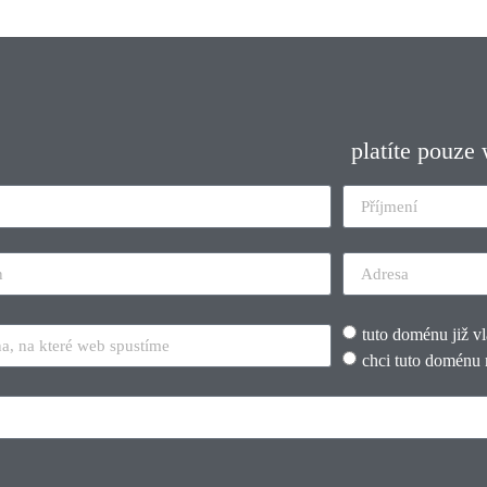
platíte pouze
tuto doménu již v
chci tuto doménu 