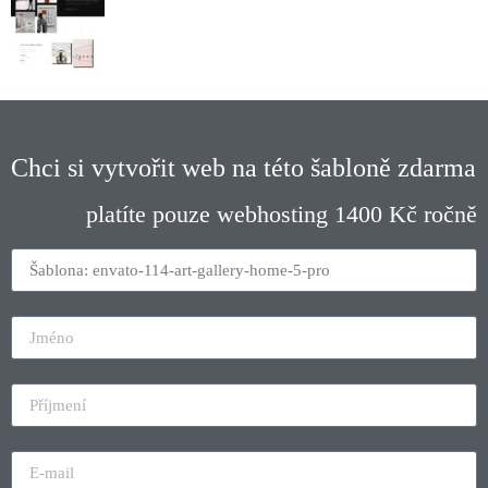
Chci si vytvořit web na této šabloně zdarma
platíte pouze webhosting 1400 Kč ročně