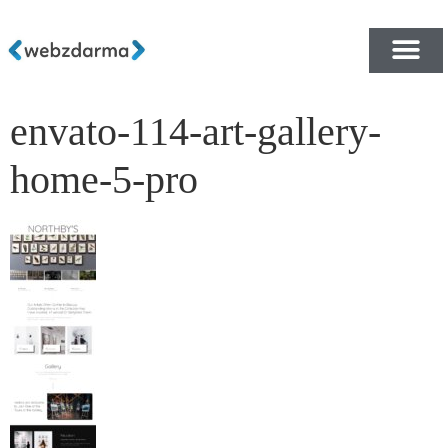
envato-114-art-gallery-
PŘEHLED ŠABLON ZDA
E-SHOP RYCHLE A ZDA
home-5-pro