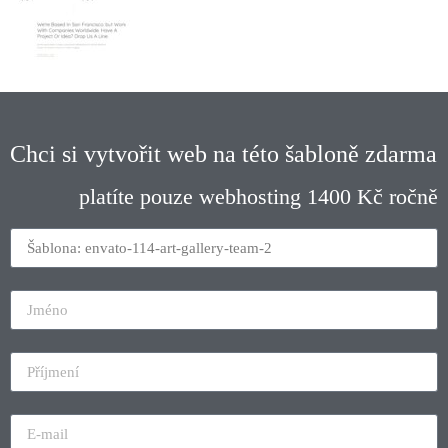
Chci si vytvořit web na této šabloně zdarma
platíte pouze webhosting 1400 Kč ročně