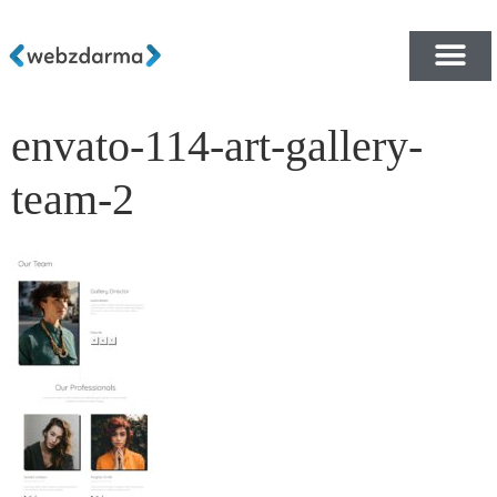
envato-114-art-gallery-
PŘEHLED ŠABLON ZDA
E-SHOP RYCHLE A ZDA
team-2