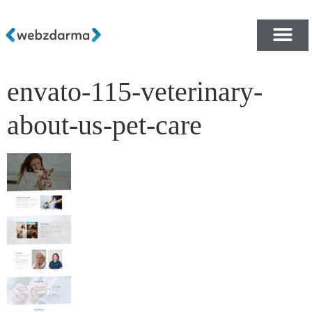
envato-115-veterinary-
PŘEHLED ŠABLON ZDA
E-SHOP RYCHLE A ZDA
about-us-pet-care