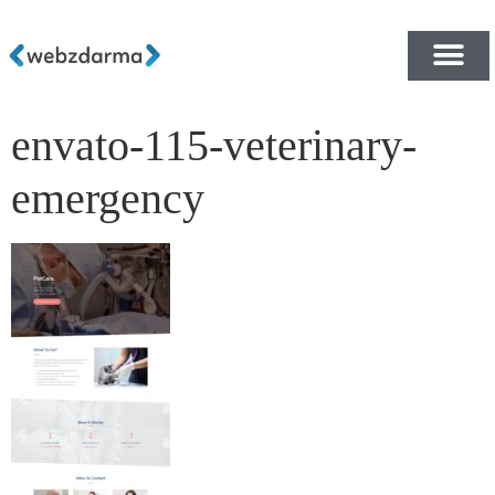
envato-115-veterinary-
PŘEHLED ŠABLON ZDA
E-SHOP RYCHLE A ZDA
emergency