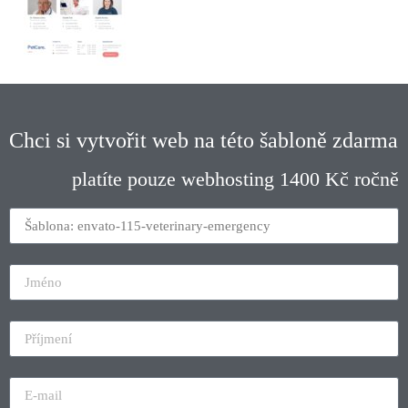
Chci si vytvořit web na této šabloně zdarma
platíte pouze webhosting 1400 Kč ročně