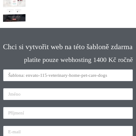
Chci si vytvořit web na této šabloně zdarma
platíte pouze webhosting 1400 Kč ročně