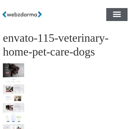
envato-115-veterinary-
PŘEHLED ŠABLON ZDA
E-SHOP RYCHLE A ZDA
home-pet-care-dogs