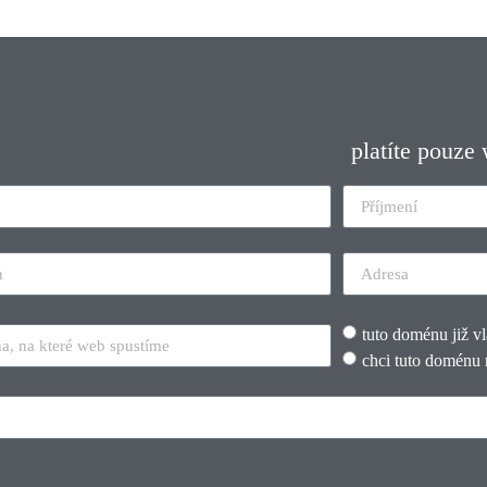
platíte pouze
tuto doménu již v
chci tuto doménu 