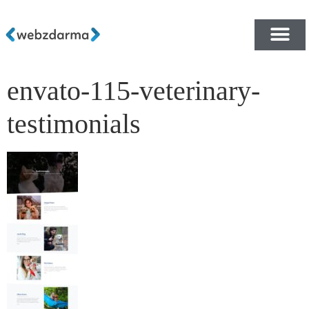
envato-115-veterinary-
PŘEHLED ŠABLON ZDA
E-SHOP RYCHLE A ZDA
testimonials