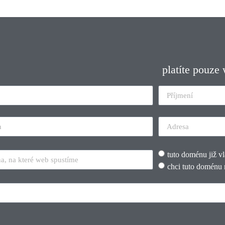
platíte pouze
tuto doménu již v
chci tuto doménu 