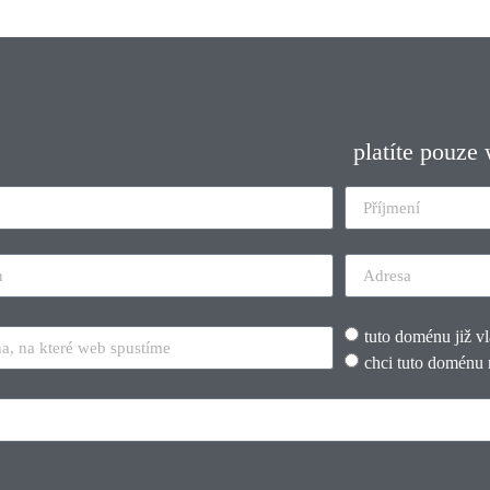
platíte pouze
tuto doménu již v
chci tuto doménu 