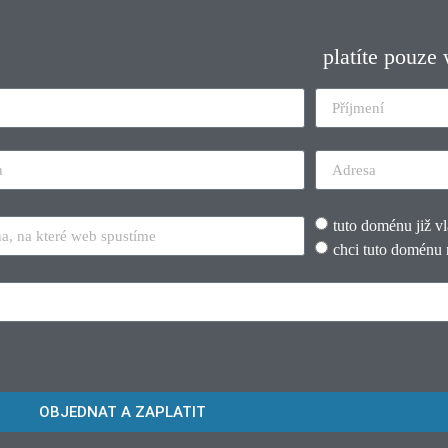
platíte pouze
tuto doménu již v
chci tuto doménu 
OBJEDNAT A ZAPLATIT