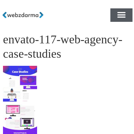
envato-117-web-agency-
PŘEHLED ŠABLON ZDA
E-SHOP RYCHLE A ZDA
case-studies