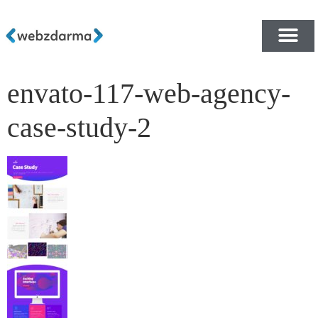
envato-117-web-agency-
PŘEHLED ŠABLON ZDA
E-SHOP RYCHLE A ZDA
case-study-2