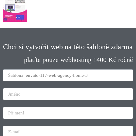
Chci si vytvořit web na této šabloně zdarma
platíte pouze webhosting 1400 Kč ročně