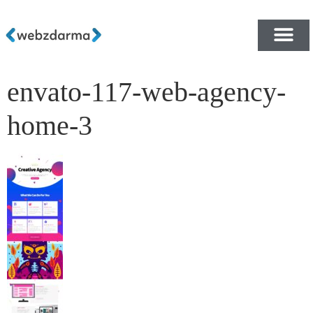
envato-117-web-agency-
PŘEHLED ŠABLON ZDA
E-SHOP RYCHLE A ZDA
home-3