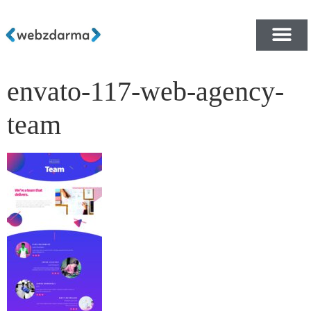
envato-117-web-agency-
PŘEHLED ŠABLON ZDA
E-SHOP RYCHLE A ZDA
team