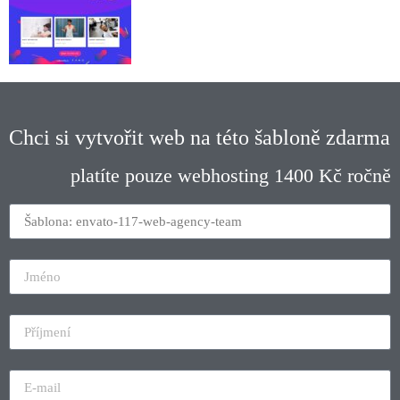
Chci si vytvořit web na této šabloně zdarma
platíte pouze webhosting 1400 Kč ročně