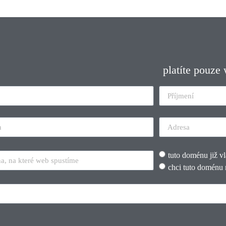
platíte pouze
tuto doménu již v
chci tuto doménu 