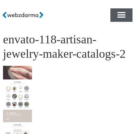
envato-118-artisan-
PŘEHLED ŠABLON ZDA
E-SHOP RYCHLE A ZDA
jewelry-maker-catalogs-2