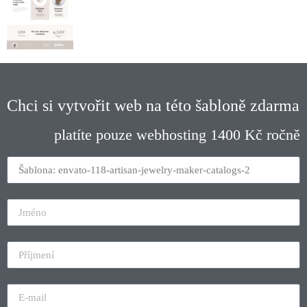
Chci si vytvořit web na této šabloně zdarma
platíte pouze webhosting 1400 Kč ročně