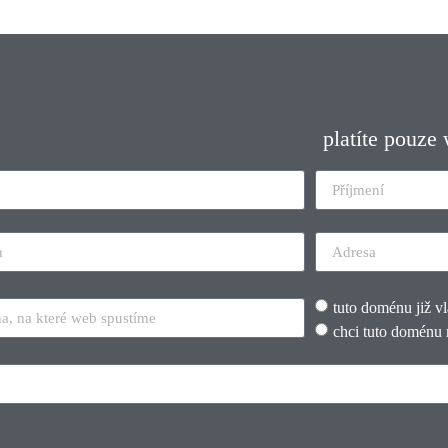
platíte pouze
tuto doménu již v
chci tuto doménu 