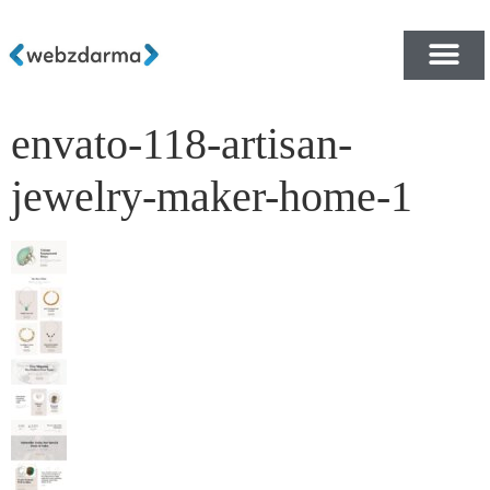
envato-118-artisan-
PŘEHLED ŠABLON ZDA
E-SHOP RYCHLE A ZDA
jewelry-maker-home-1