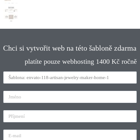
Chci si vytvořit web na této šabloně zdarma
platíte pouze webhosting 1400 Kč ročně