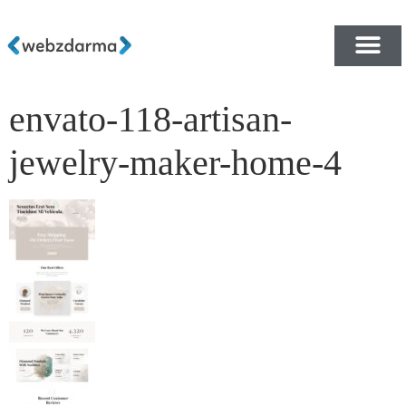
envato-118-artisan-
PŘEHLED ŠABLON ZDA
E-SHOP RYCHLE A ZDA
jewelry-maker-home-4