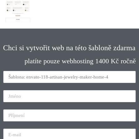
Chci si vytvořit web na této šabloně zdarma
platíte pouze webhosting 1400 Kč ročně