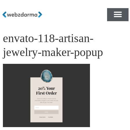
envato-118-artisan-
PŘEHLED ŠABLON ZDA
E-SHOP RYCHLE A ZDA
jewelry-maker-popup