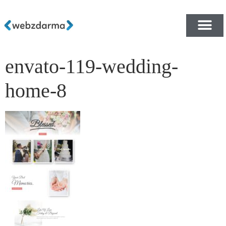
envato-119-wedding-
PŘEHLED ŠABLON ZDA
E-SHOP RYCHLE A ZDA
home-8