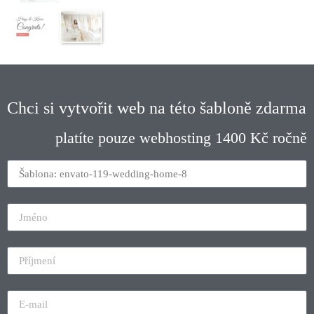
Chci si vytvořit web na této šabloně zdarma
platíte pouze webhosting 1400 Kč ročně