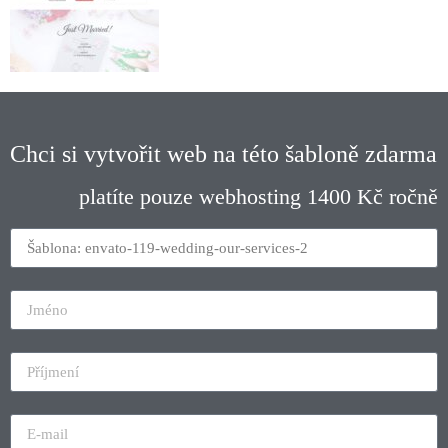
Chci si vytvořit web na této šabloně zdarma
platíte pouze webhosting 1400 Kč ročně