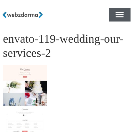
envato-119-wedding-our-
PŘEHLED ŠABLON ZDA
E-SHOP RYCHLE A ZDA
services-2