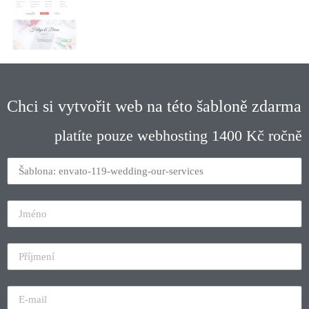
Chci si vytvořit web na této šabloně zdarma
platíte pouze webhosting 1400 Kč ročně