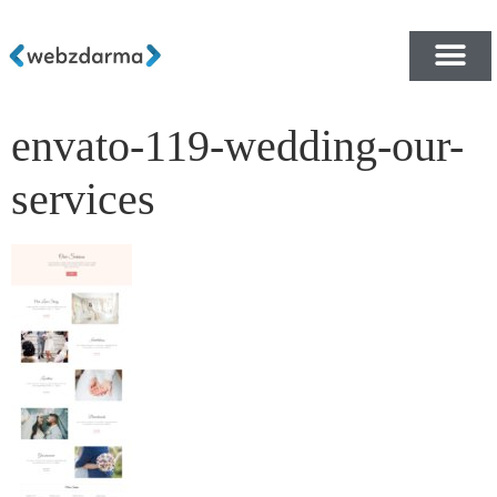
envato-119-wedding-our-
PŘEHLED ŠABLON ZDA
E-SHOP RYCHLE A ZDA
services