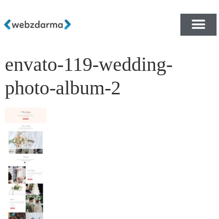
envato-119-wedding-
PŘEHLED ŠABLON ZDA
E-SHOP RYCHLE A ZDA
photo-album-2