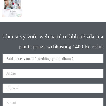
Chci si vytvořit web na této šabloně zdarma
platíte pouze webhosting 1400 Kč ročně