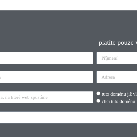
platíte pouze
tuto doménu již v
chci tuto doménu 