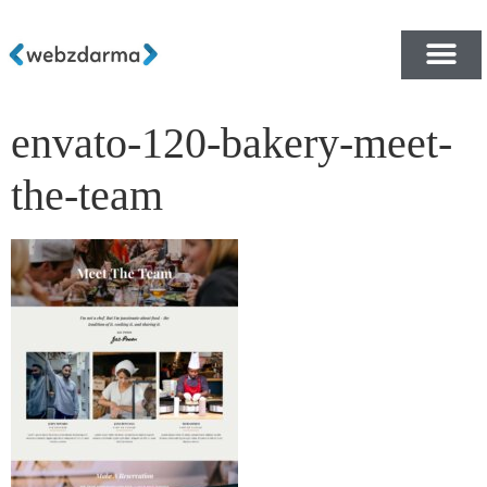
envato-120-bakery-meet-
PŘEHLED ŠABLON ZDA
E-SHOP RYCHLE A ZDA
the-team