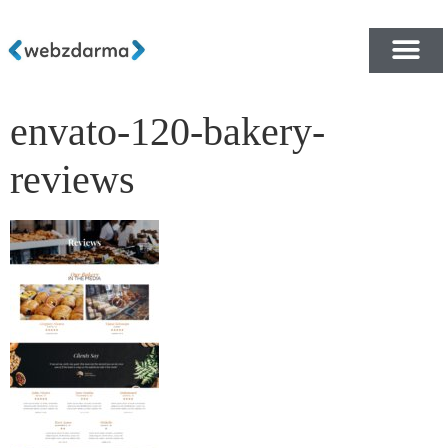
envato-120-bakery-
PŘEHLED ŠABLON ZDA
E-SHOP RYCHLE A ZDA
reviews