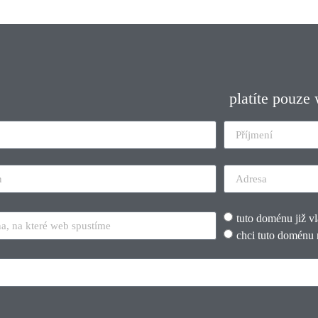
platíte pouze
tuto doménu již v
chci tuto doménu 