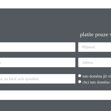
platíte pouze
tuto doménu již v
chci tuto doménu 