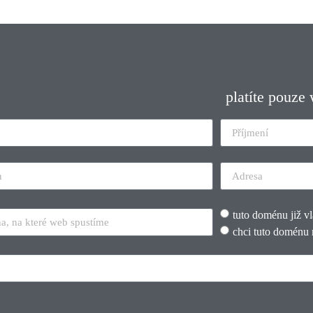
platíte pouze
tuto doménu již v
chci tuto doménu 