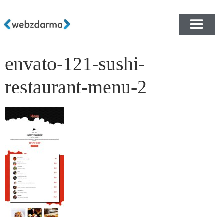
envato-121-sushi-
PŘEHLED ŠABLON ZDA
E-SHOP RYCHLE A ZDA
restaurant-menu-2