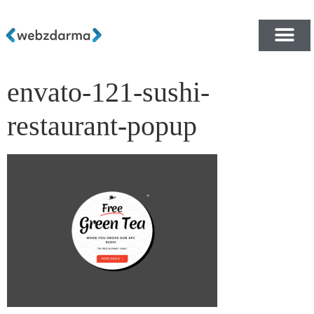
envato-121-sushi-
PŘEHLED ŠABLON ZDA
E-SHOP RYCHLE A ZDA
restaurant-popup