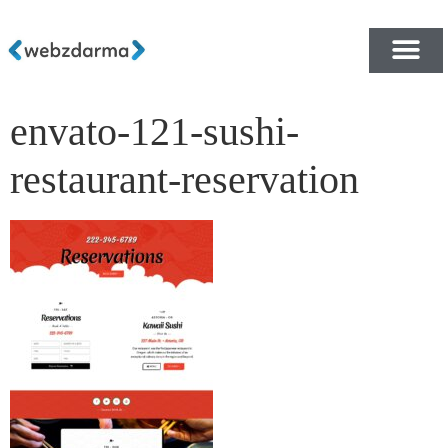
envato-121-sushi-
PŘEHLED ŠABLON ZDA
E-SHOP RYCHLE A ZDA
restaurant-reservation