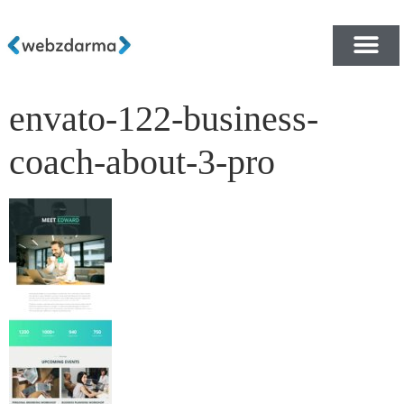
envato-122-business-
PŘEHLED ŠABLON ZDA
E-SHOP RYCHLE A ZDA
coach-about-3-pro