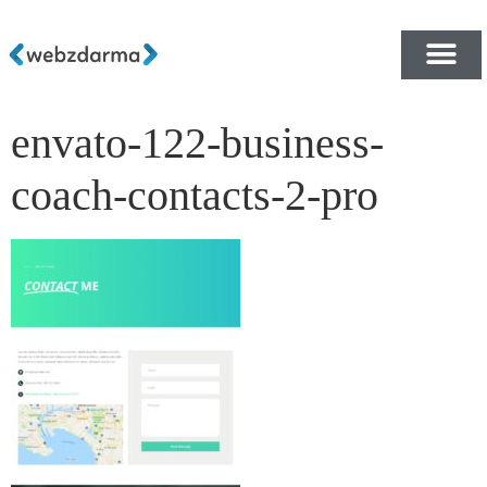
envato-122-business-
PŘEHLED ŠABLON ZDA
E-SHOP RYCHLE A ZDA
coach-contacts-2-pro