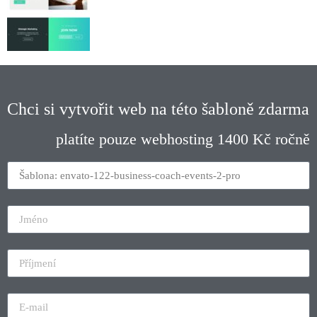
Chci si vytvořit web na této šabloně zdarma
platíte pouze webhosting 1400 Kč ročně