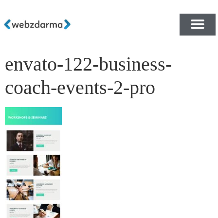
envato-122-business-
PŘEHLED ŠABLON ZDA
E-SHOP RYCHLE A ZDA
coach-events-2-pro