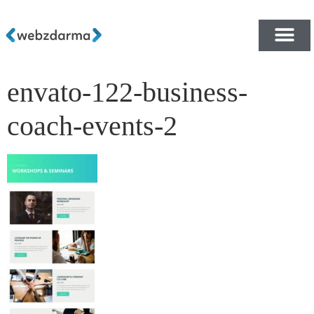
envato-122-business-
PŘEHLED ŠABLON ZDA
E-SHOP RYCHLE A ZDA
coach-events-2