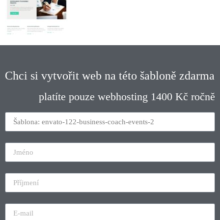
Chci si vytvořit web na této šabloně zdarma
platíte pouze webhosting 1400 Kč ročně