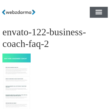
envato-122-business-
PŘEHLED ŠABLON ZDA
E-SHOP RYCHLE A ZDA
coach-faq-2