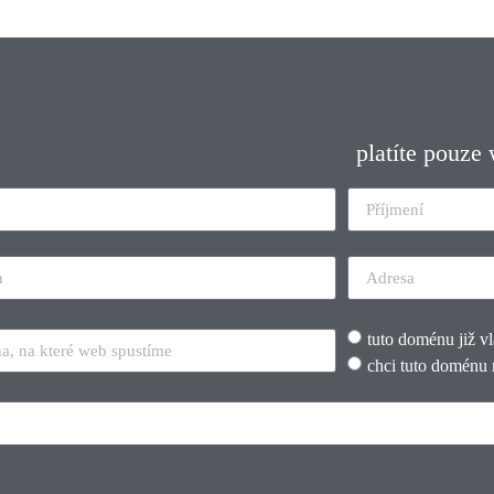
platíte pouze
tuto doménu již v
chci tuto doménu 