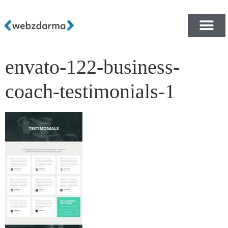
envato-122-business-
PŘEHLED ŠABLON ZDA
E-SHOP RYCHLE A ZDA
coach-testimonials-1