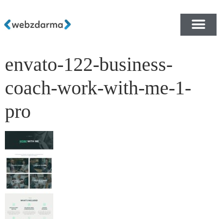
envato-122-business-
PŘEHLED ŠABLON ZDA
E-SHOP RYCHLE A ZDA
coach-work-with-me-1-
pro