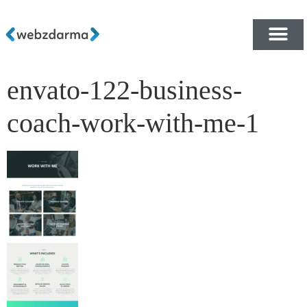
envato-122-business-
PŘEHLED ŠABLON ZDA
E-SHOP RYCHLE A ZDA
coach-work-with-me-1