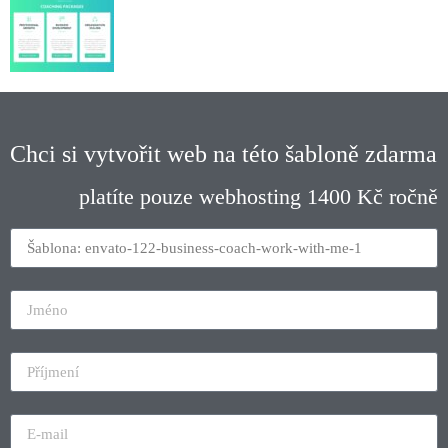
Chci si vytvořit web na této šabloně zdarma
platíte pouze webhosting 1400 Kč ročně