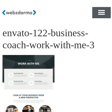
envato-122-business-
PŘEHLED ŠABLON ZDA
E-SHOP RYCHLE A ZDA
coach-work-with-me-3