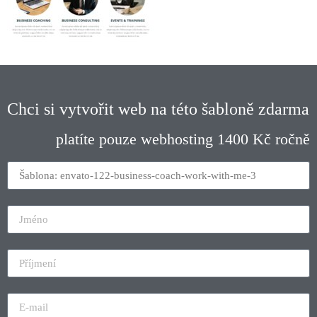
Chci si vytvořit web na této šabloně zdarma
platíte pouze webhosting 1400 Kč ročně