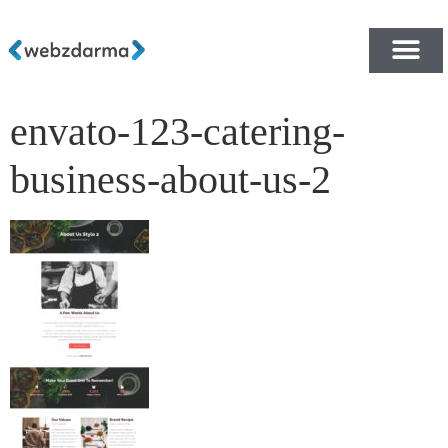
envato-123-catering-
PŘEHLED ŠABLON ZDA
E-SHOP RYCHLE A ZDA
business-about-us-2