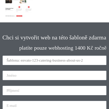
Chci si vytvořit web na této šabloně zdarma
platíte pouze webhosting 1400 Kč ročně